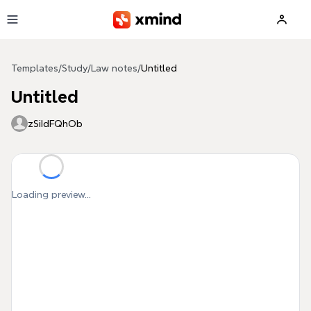
Skip to main content
Templates
/
Study
/
Law notes
/
Untitled
Untitled
zSiIdFQhOb
Loading preview...