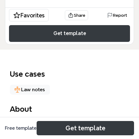
Favorites
Share
Report
Get template
Use cases
Law notes
About
Este REQUISITOS ÉTICOS mind map es una guía
Get template
Free template
estructurada esencial para investigadores,
estudiantes de medicina y comités de ética. El mapa