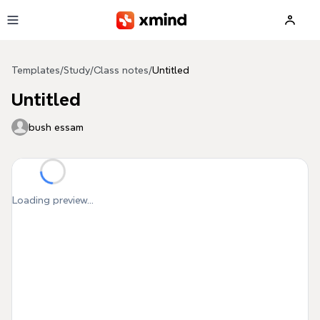
Skip to main content
Templates
/
Study
/
Class notes
/
Untitled
Untitled
bush essam
Loading preview...