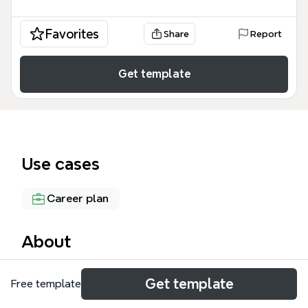
Favorites
Share
Report
Get template
Use cases
Career plan
About
Этот шаблон Личный бренд - Полина
Get template
Free template
представляет собой структурированную
дорожную карту для развития персонального