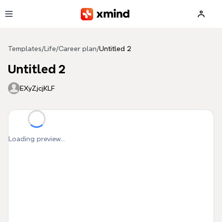
Skip to main content
Templates
/
Life
/
Career plan
/
Untitled 2
Untitled 2
EXyZjcjKLF
Loading preview...