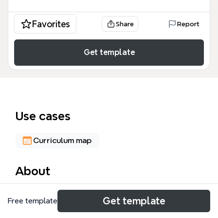
Favorites
Share
Report
Get template
Use cases
Curriculum map
About
Das 'Unser Leitbild' Mindmap-Template einer
Get template
Free template
österreichischen Mittelschule visualisiert auf 34
Knoten das pädagogische Leitbild in fünf