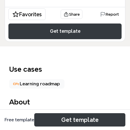
Favorites
Share
Report
Get template
Use cases
Learning roadmap
About
El mapa mental 'u- learning y u- portafolio' explora
Get template
Free template
la transición del e-learning al u-learning y el papel
del u-portafolio como herramienta innovadora. Con