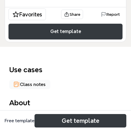
Favorites
Share
Report
Get template
Use cases
Class notes
About
Tento mind map template 'Typy nákupů' od Xmind
Get template
Free template
mapuje dvě hlavní kategorie spotřebitelského
chování: plánované a impulzivní nákupy. S 69 uzly