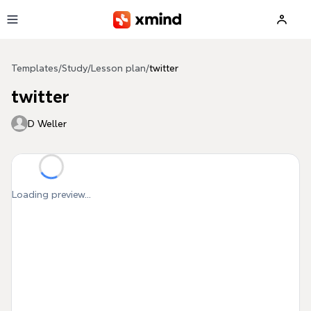
Skip to main content
Templates
/
Study
/
Lesson plan
/
twitter
twitter
D Weller
Loading preview...