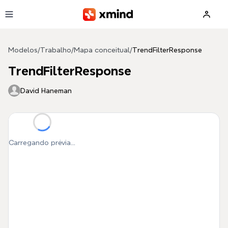
Pular para o conteúdo principal
Modelos
/
Trabalho
/
Mapa conceitual
/
TrendFilterResponse
TrendFilterResponse
David Haneman
Carregando prévia...