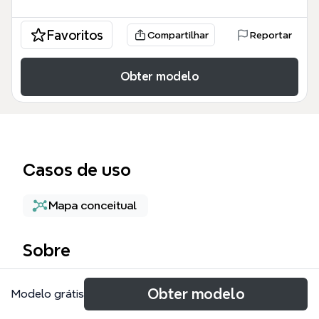
Favoritos
Compartilhar
Reportar
Obter modelo
Casos de uso
Mapa conceitual
Sobre
The TrendFilter Response mind map template,
Obter modelo
Modelo grátis
designed for strategists and analysts, dissects 38
nodes across three core branches — TRENDS,