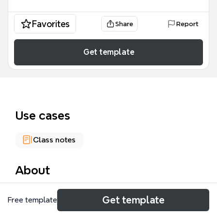
Favorites
Share
Report
Get template
Use cases
Class notes
About
Este mapa mental de 'Trabajo en equipo' analiza en
Get template
Free template
profundidad las diferencias entre grupos de trabajo
y equipos de trabajo, con 149 nodos que cubren