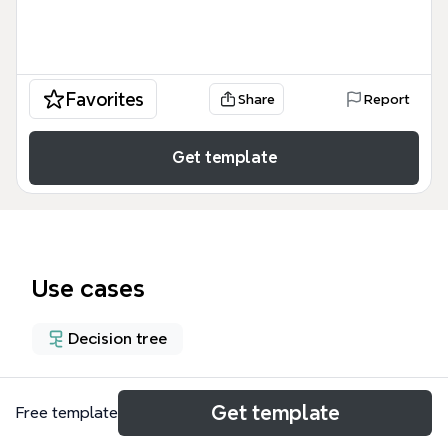
Favorites
Share
Report
Get template
Use cases
Decision tree
About
Get template
Free template
Este mapa mental de Toma de decisión bajo riesgo