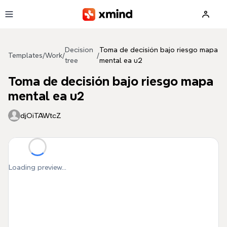
Skip to main content
Decision
Toma de decisión bajo riesgo mapa
Templates
/
Work
/
/
tree
mental ea u2
Toma de decisión bajo riesgo mapa
mental ea u2
djOiTAWtcZ
Loading preview...