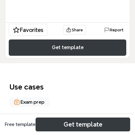
Favorites
Share
Report
Get template
Use cases
Exam prep
About
Get template
Free template
エコーリンガルTOEIC初級コース「めざせ５００