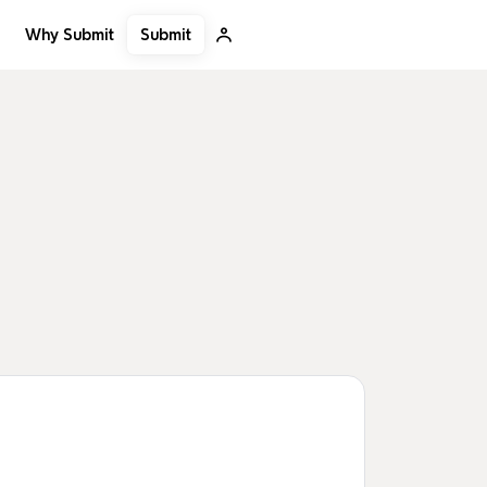
Submit
Why Submit