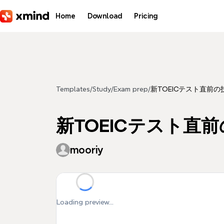
Skip to main content
Home
Download
Pricing
Templates
/
Study
/
Exam prep
/
新TOEICテスト直前の技術
新TOEICテスト直前の技
mooriy
Loading preview...