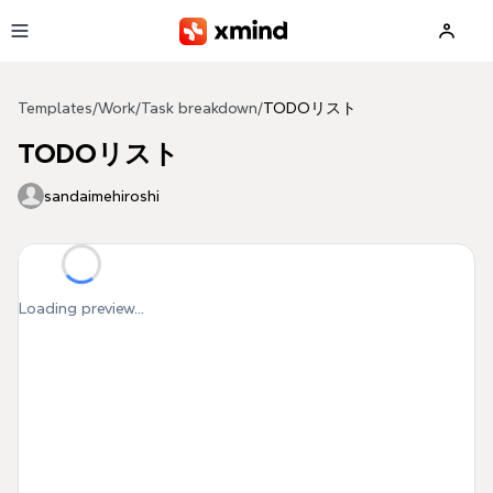
Skip to main content
Templates
/
Work
/
Task breakdown
/
TODOリスト
TODOリスト
sandaimehiroshi
Loading preview...