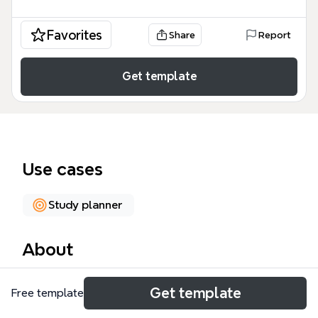
Favorites
Share
Report
Get template
Use cases
Study planner
About
Sơ đồ tư duy Toán 5 tổng hợp toàn bộ kiến thức và
Get template
Free template
kỹ năng môn Toán lớp 5 theo chương trình giáo dục
phổ thông, bao gồm 139 nút chia thành 3 nhánh