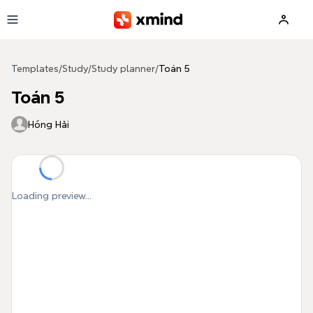
Skip to main content
Templates
/
Study
/
Study planner
/
Toán 5
Toán 5
Hồng Hải
Loading preview...