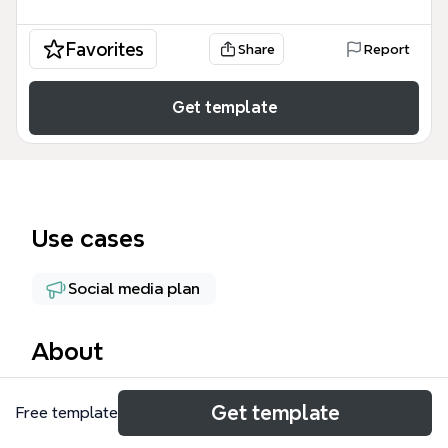
Favorites
Share
Report
Get template
Use cases
Social media plan
About
Данный шаблон Xmind представляет собой
Get template
Free template
структурированную дорожную карту курса
«Продвижение в Tik-Tok», предназначенную для