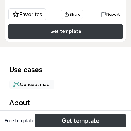
Favorites
Share
Report
Get template
Use cases
Concept map
About
Thiên Mộc Hương mind map là một tài liệu toàn diện
Get template
Free template
về thế giới trầm hương và vật phẩm phong thủy, bao
quát hơn 129 nút nội dung chi tiết. Bản đồ tư duy