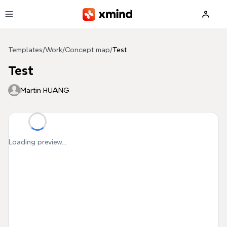
Skip to main content
Templates
/
Work
/
Concept map
/
Test
Test
Martin HUANG
Loading preview...