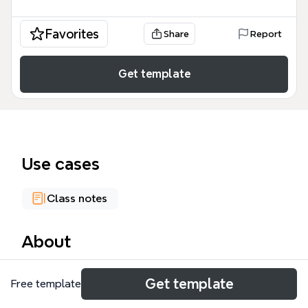
Favorites
Share
Report
Get template
Use cases
Class notes
About
Aquest mapa mental sobre les Teories de
Get template
Free template
l'educació a distància recull 68 nodes distribuïts en
10 branques principals, analitzant des de la Teoria