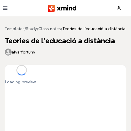
Skip to main content
Templates
/
Study
/
Class notes
/
Teories de l'educació a distància
Teories de l'educació a distància
alvarfortuny
Loading preview...