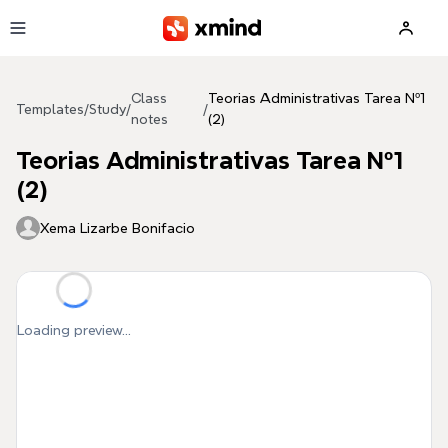
Skip to main content
Class
Teorias Administrativas Tarea Nº1
Templates
/
Study
/
/
notes
(2)
Teorias Administrativas Tarea Nº1
(2)
Xema Lizarbe Bonifacio
Loading preview...