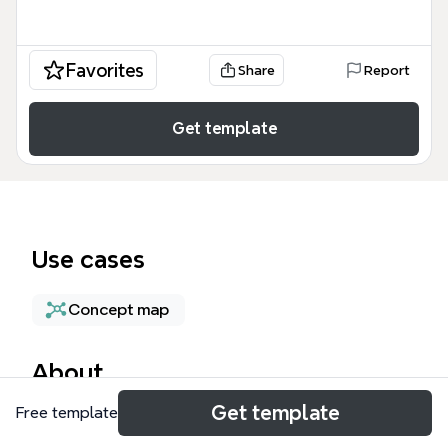
Favorites
Share
Report
Get template
Use cases
Concept map
About
Get template
Free template
La Teoria de las relaciones humanas mind map es
una herramienta educativa esencial para