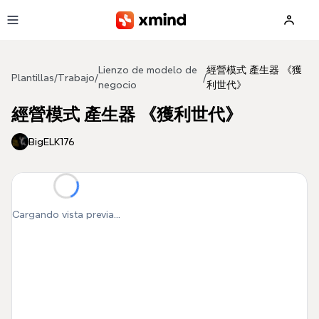
Saltar al contenido principal
Lienzo de modelo de
經營模式 產生器 《獲
Plantillas
/
Trabajo
/
/
negocio
利世代》
經營模式 產生器 《獲利世代》
BigELK176
Cargando vista previa...