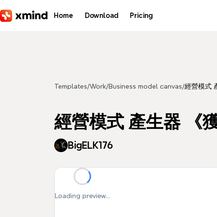
Skip to main content
Home
Download
Pricing
Templates
/
Work
/
Business model canvas
/
經營模式 
經營模式 產生器 《
BigELK176
Loading preview...