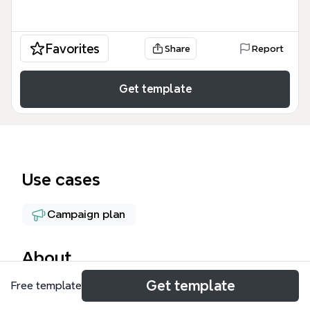
Favorites
Share
Report
Get template
Use cases
Campaign plan
About
Get template
Free template
Системный запуск таргета в ВК — это
профессиональный шаблон, разработанный для