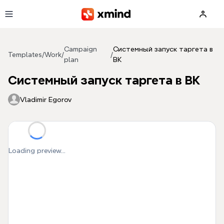
Skip to main content
Campaign
Системный запуск таргета в
Templates
/
Work
/
/
plan
ВК
Системный запуск таргета в ВК
Vladimir Egorov
Loading preview...