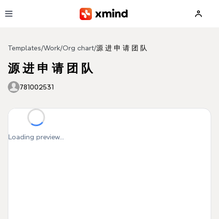
Skip to main content
Templates
/
Work
/
Org chart
/
源 进 申 请 团 队
源 进 申 请 团 队
781002531
Loading preview...