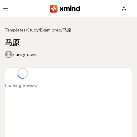
Skip to main content
Templates
/
Study
/
Exam prep
/
马原
马原
xiaozy_ccnu
Loading preview...