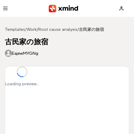
Skip to main content
Templates
/
Work
/
Root cause analysis
/
古民家の旅宿
古民家の旅宿
EajewMYGNg
Loading preview...