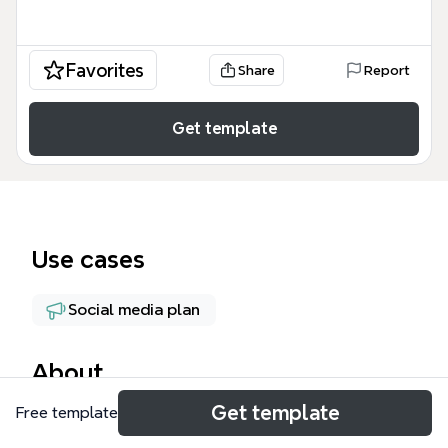
Favorites
Share
Report
Get template
Use cases
Social media plan
About
Get template
Free template
Психолог Алёна контент карта — это детальный
стратегический инструмент для планирования