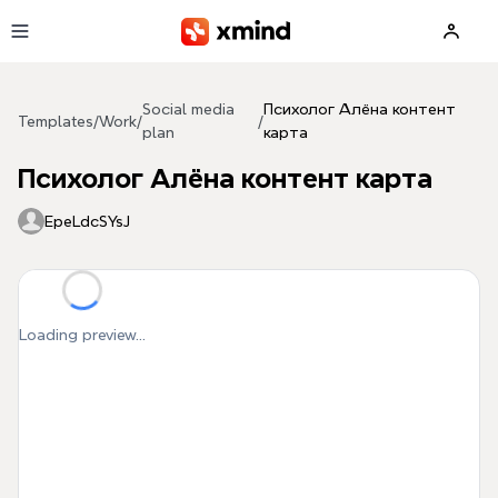
Skip to main content
Social media
Психолог Алёна контент
Templates
/
Work
/
/
plan
карта
Психолог Алёна контент карта
EpeLdcSYsJ
Loading preview...