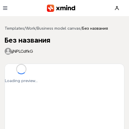
Skip to main content
Templates
/
Work
/
Business model canvas
/
Без названия
Без названия
jjNPLCdfkG
Loading preview...