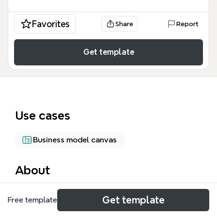
Favorites
Share
Report
Get template
Use cases
Business model canvas
About
Школа востребованных экспертов mind map —
Get template
Free template
это комплексный инструмент для
стратегического планирования