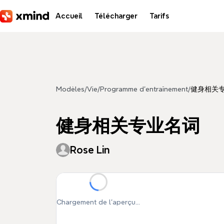
Aller au contenu principal
Accueil
Télécharger
Tarifs
Modèles
/
Vie
/
Programme d'entraînement
/
健身相关
健身相关专业名词
Rose Lin
Chargement de l'aperçu...