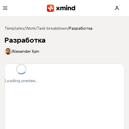
Skip to main content
Templates
/
Work
/
Task breakdown
/
Разработка
Разработка
Alexander Ilyin
Loading preview...