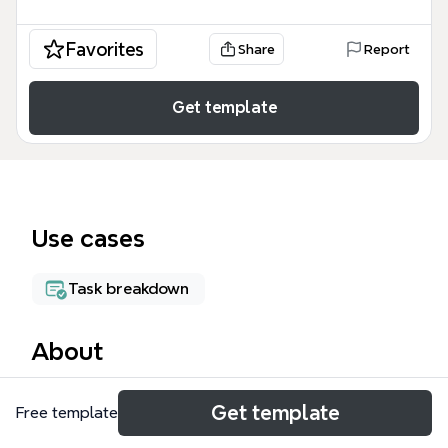
Favorites
Share
Report
Get template
Use cases
Task breakdown
About
Этот шаблон mind map «Разработка» охватывает
Get template
Free template
ключевые аспекты процесса разработки ПО:
контроль версий, сборку, документирование,