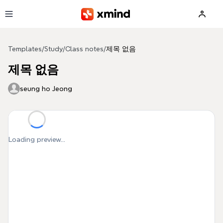
Skip to main content
Templates
/
Study
/
Class notes
/
제목 없음
제목 없음
seung ho Jeong
Loading preview...