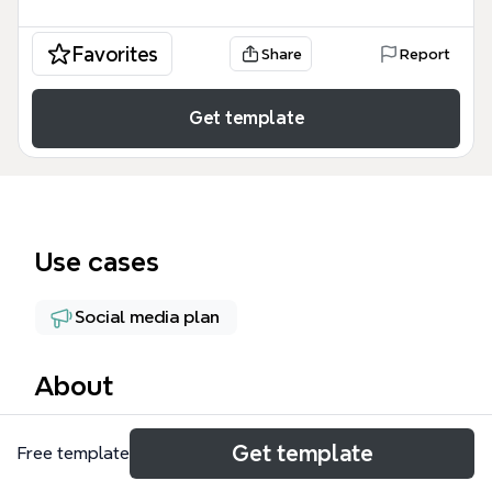
Favorites
Share
Report
Get template
Use cases
Social media plan
About
Этот шаблон 'Хабрахабр' от Vovix — подробная
Get template
Free template
mind map для продвижения Telegram-каналов на
Хабре, содержащая 117 узлов. Он охватывает