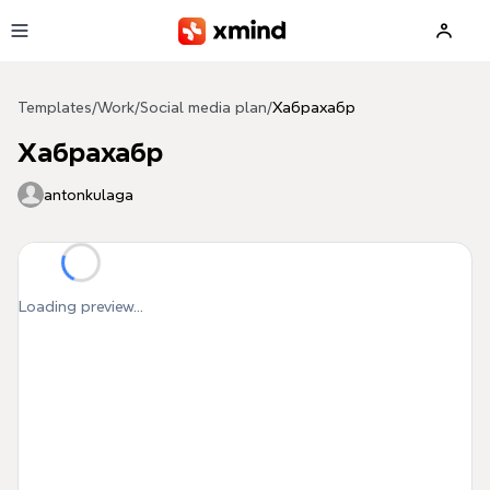
Skip to main content
Templates
/
Work
/
Social media plan
/
Хабрахабр
Хабрахабр
antonkulaga
Loading preview...