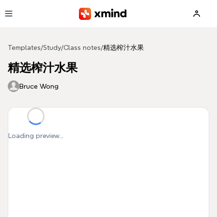
Skip to main content
Templates
/
Study
/
Class notes
/
精选榨汁水果
精选榨汁水果
Bruce Wong
Loading preview...