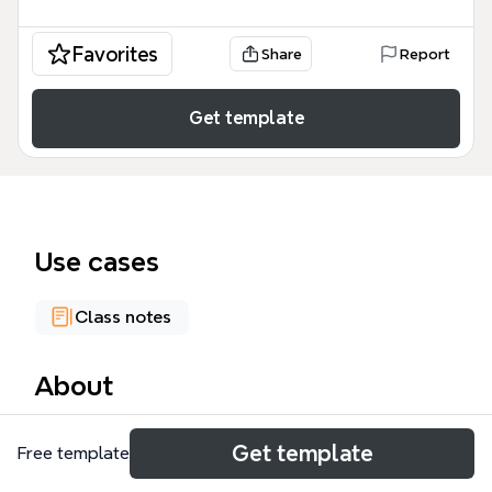
Favorites
Share
Report
Get template
Use cases
Class notes
About
精选榨汁水果思维导图模板整理了10种常见榨汁水果的
Get template
Free template
详细资料，涵盖西瓜、柠檬、橙子、苹果、葡萄、梨、
菠萝、芒果、草莓、石榴。每种水果均包含植物学分类