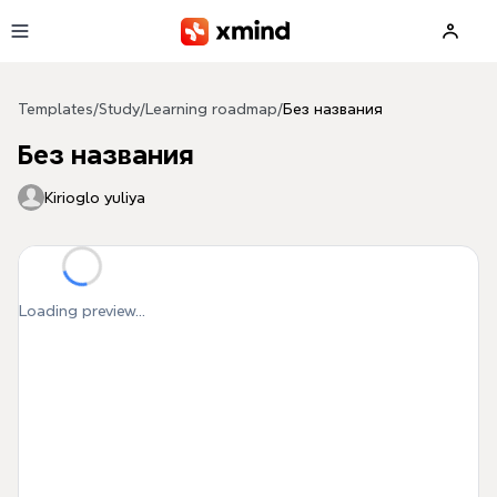
Skip to main content
Templates
/
Study
/
Learning roadmap
/
Без названия
Без названия
Kirioglo yuliya
Loading preview...