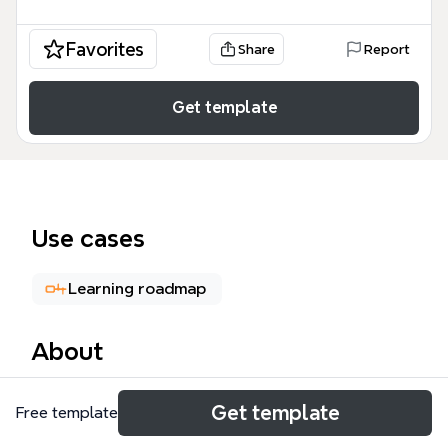
Favorites
Share
Report
Get template
Use cases
Learning roadmap
About
Этот шаблон Личный бренд представляет собой
Get template
Free template
структурированную дорожную карту для
профессионалов и предпринимателей,