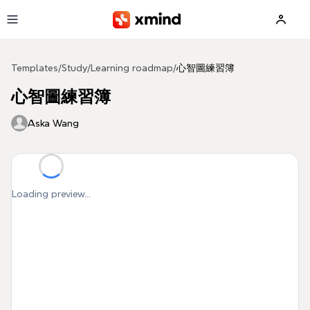
Skip to main content
Templates
/
Study
/
Learning roadmap
/
心智圖練習簿
心智圖練習簿
Aska Wang
Loading preview...