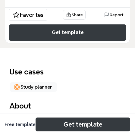
Favorites
Share
Report
Get template
Use cases
Study planner
About
中國歷史時間軸模板涵蓋從史前時代到民國時代的完整
Get template
Free template
歷史脈絡，包含100個節點，分為六大主幹：史前時
代、三皇五帝夏商周、歸秦及漢三國謀、晉終南北隨唐