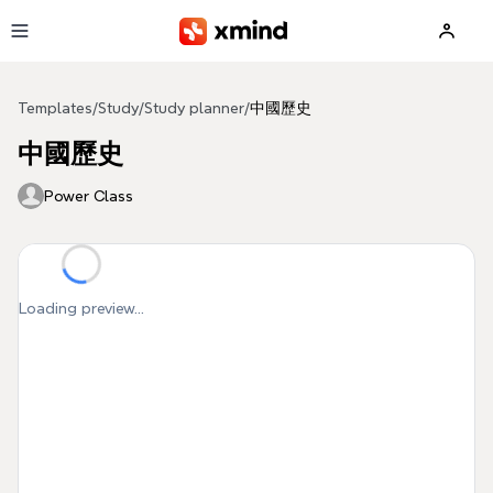
Skip to main content
Templates
/
Study
/
Study planner
/
中國歷史
中國歷史
Power Class
Loading preview...