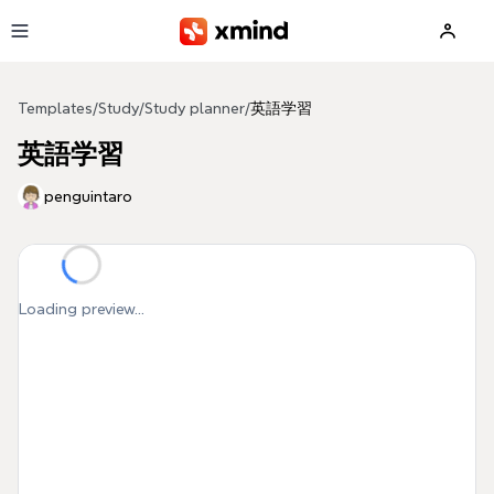
Skip to main content
Templates
/
Study
/
Study planner
/
英語学習
英語学習
penguintaro
Loading preview...