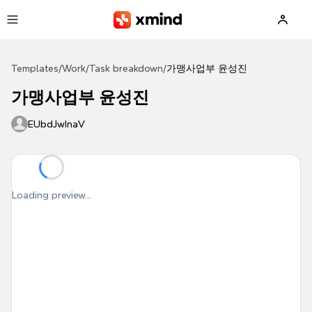
Skip to main content
Templates
/
Work
/
Task breakdown
/
가맹사업부 윤성진
가맹사업부 윤성진
EUbdJwInaV
Loading preview...