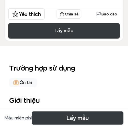
Yêu thích
Chia sẻ
Báo cáo
Lấy mẫu
Trường hợp sử dụng
Ôn thi
Giới thiệu
कारक माइंड मैप टेम्पलेट हिंदी व्याकरण के आठ कारकों — कर्म,
Lấy mẫu
Mẫu miễn phí
अपादान, अधिकरण, संबोधन, संबंध, संप्रदान, करण और कर्ता — की
एक व्यापक रूपरेखा प्रस्तुत करता है। इसमें प्रत्येक कारक के लिए