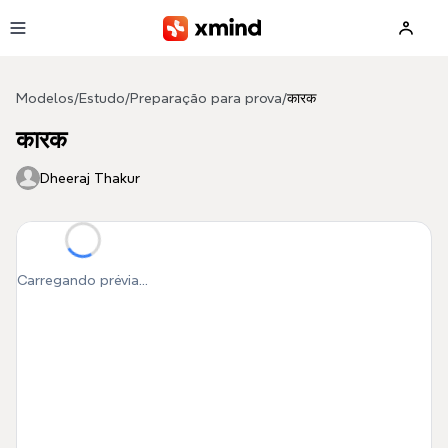
Pular para o conteúdo principal
Modelos
/
Estudo
/
Preparação para prova
/
कारक
कारक
Dheeraj Thakur
Carregando prévia...