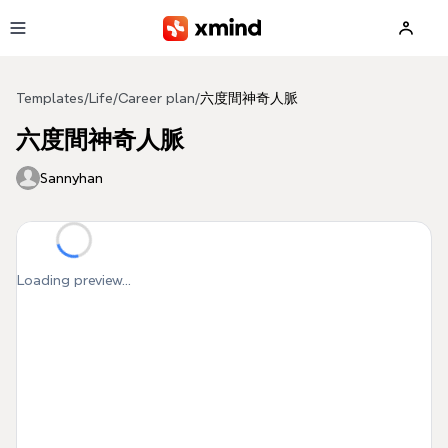
Skip to main content
Templates
/
Life
/
Career plan
/
六度間神奇人脈
六度間神奇人脈
Sannyhan
Loading preview...