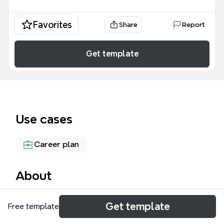
Favorites
Share
Report
Get template
Use cases
Career plan
About
Этот шаблон Личный бренд представляет собой
Get template
Free template
структурированную дорожную карту для
экспертов, предпринимателей и фрилансеров,