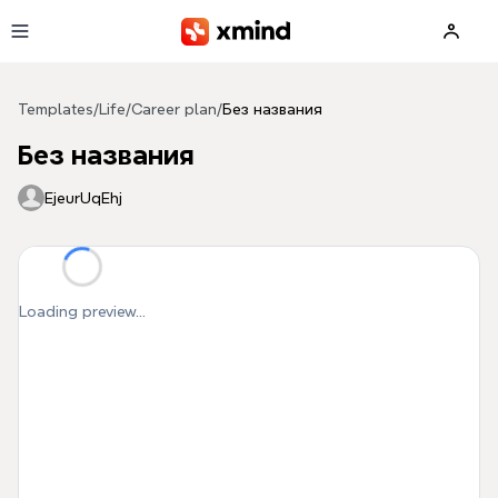
Skip to main content
Templates
/
Life
/
Career plan
/
Без названия
Без названия
EjeurUqEhj
Loading preview...