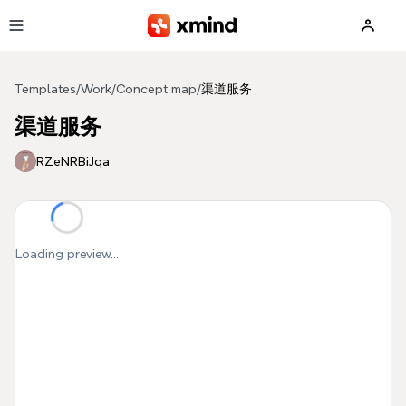
Skip to main content
Templates
/
Work
/
Concept map
/
渠道服务
渠道服务
RZeNRBiJqa
Loading preview...