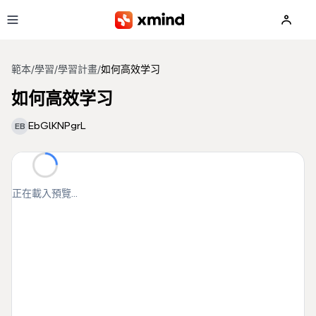
跳到主要內容
範本
/
學習
/
學習計畫
/
如何高效学习
如何高效学习
EbGlKNPgrL
EB
正在載入預覽...