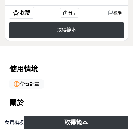
收藏
分享
檢舉
取得範本
使用情境
學習計畫
關於
《如何高效学习》思维导图模板（Xmind 模板）由 134
取得範本
免費模板
个节点构成，系统梳理了整体性学习法的五大核心模
块：三个基本观点、学习的顺序、学习的工具、超越整