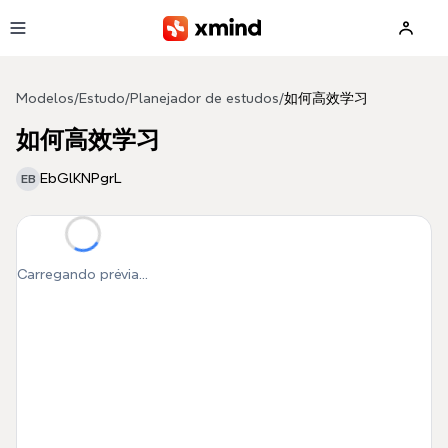
Pular para o conteúdo principal
Modelos
/
Estudo
/
Planejador de estudos
/
如何高效学习
如何高效学习
EbGlKNPgrL
EB
Carregando prévia...