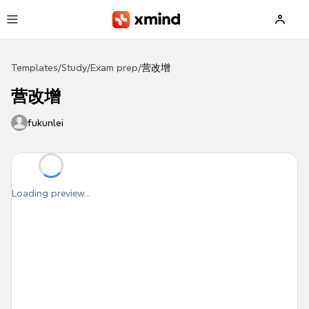
Skip to main content
Templates
/
Study
/
Exam prep
/
营改增
营改增
fukunlei
Loading preview...