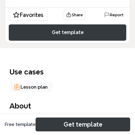
Favorites
Share
Report
Get template
Use cases
Lesson plan
About
Шаблон Мотивация и механика курса — это
Get template
Free template
комплексный инструмент для образовательных
дизайнеров и экспертов, охватывающий 70 узлов