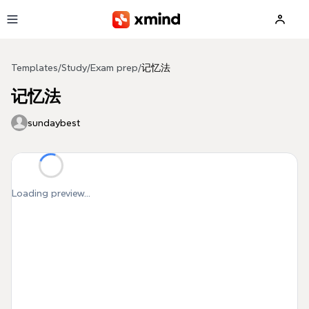
Skip to main content
Templates
/
Study
/
Exam prep
/
记忆法
记忆法
sundaybest
Loading preview...