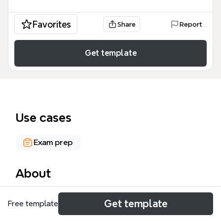
Favorites
Share
Report
Get template
Use cases
Exam prep
About
记忆法思维导图模板由129个节点组成，系统覆盖记忆
Get template
Free template
训练的核心方法与实践技巧。模板从六大概论（兴趣、
信心、物象、联想、奇特、谐音）出发，深入解析身体