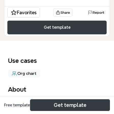
Favorites
Share
Report
Get template
Use cases
Org chart
About
Организационная структура компании,
Get template
Free template
представленная в виде mind map, включает 25
узлов, начиная с корневого элемента