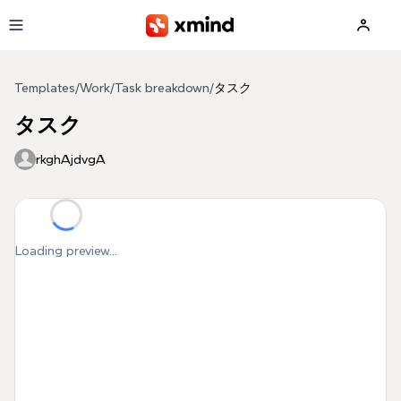
Skip to main content
Templates
/
Work
/
Task breakdown
/
タスク
タスク
rkghAjdvgA
Loading preview...